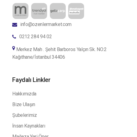
info@ozenlermarket.com
0212 284 94 02
Merkez Mah . Şehit Barboros Yalçın Sk. NO:2
Kağıthane/İstanbul 34406
Faydalı Linkler
Hakkımızda
Bize Ulaşın
Şubelerimiz
İnsan Kaynakları
Mağaza Yeri Öner